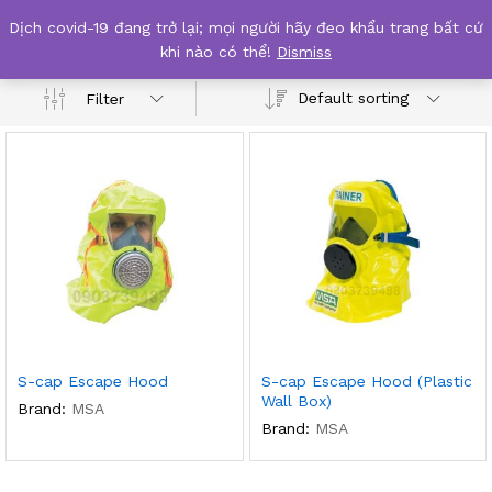
Dịch covid-19 đang trở lại; mọi người hãy đeo khẩu trang bất cứ
S-cap hood
khi nào có thể!
Dismiss
Default sorting
Filter
S-cap Escape Hood
S-cap Escape Hood (Plastic
Wall Box)
Brand:
MSA
Brand:
MSA