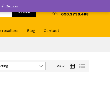
thể!
Dismiss
Hotline
Search
090.3739.488
resellers
Blog
Contact
rting
View