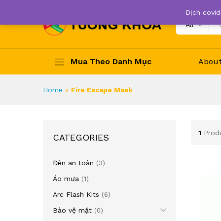
Dịch covid
All
Mua Theo Danh Mục
Abou
Home
»
Fire Escape Mask
1
Prod
CATEGORIES
Đèn an toàn
(3)
Áo mưa
(1)
Arc Flash Kits
(6)
Bảo vệ mặt
(0)