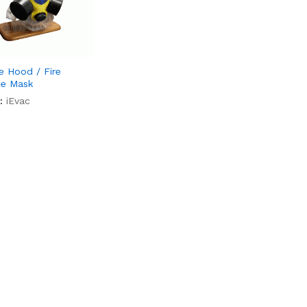
 Hood / Fire
e Mask
:
iEvac