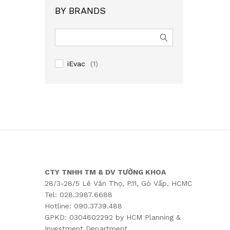
BY BRANDS
iEvac
(1)
CTY TNHH TM & DV TƯỜNG KHOA
28/3-28/5 Lê Văn Thọ, P.11, Gò Vấp, HCMC
Tel: 028.3987.6688
Hotline: 090.3739.488
GPKD: 0304602292 by HCM Planning &
Investment Department