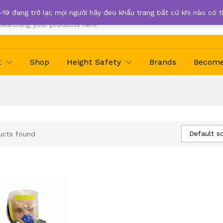
-19 đang trở lại; mọi người hãy đeo khẩu trang bất cứ khi nào có 
t
Shop
Height Safety
Brands
Become 
Default so
ucts found