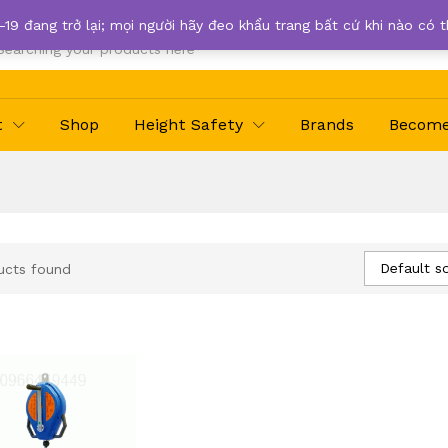
-19 đang trở lại; mọi người hãy đeo khẩu trang bất cứ khi nào có 
t
Shop
Height Safety
Brands
Become 
Default so
ucts found