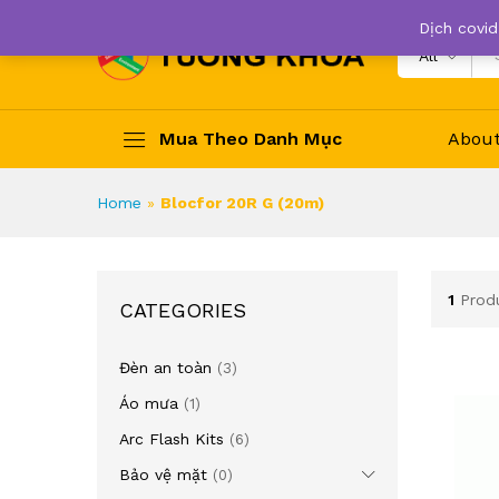
Dịch covid
All
Mua Theo Danh Mục
Abou
Home
»
Blocfor 20R G (20m)
1
Prod
CATEGORIES
Đèn an toàn
(3)
Áo mưa
(1)
Arc Flash Kits
(6)
Bảo vệ mặt
(0)