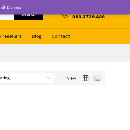
thể!
Dismiss
Hotline
Search
090.3739.488
resellers
Blog
Contact
rting
View