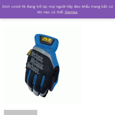
Dịch covid-19 đang trở lại; mọi người hãy đeo khẩu trang bất cứ
FASTFIT-Blue00
khi nào có thể!
Dismiss