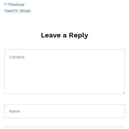
Post
Previous
Previous
Post
FastFit (Blue)
navigation
Leave a Reply