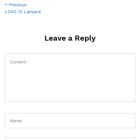
Post
Previous
Previous
Post
LDAD 12 Lanyard
navigation
Leave a Reply