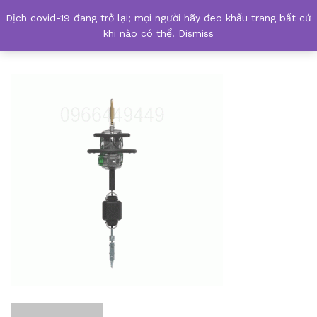
Dịch covid-19 đang trở lại; mọi người hãy đeo khẩu trang bất cứ
safetyshop.vn-V-EDGE-Leading-Edge-SRL-(6m)03
khi nào có thể!
Dismiss