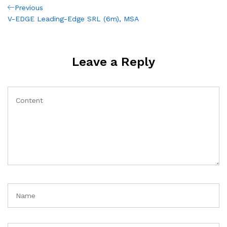
Post
Previous
Previous
Post
V-EDGE Leading-Edge SRL (6m), MSA
navigation
Leave a Reply