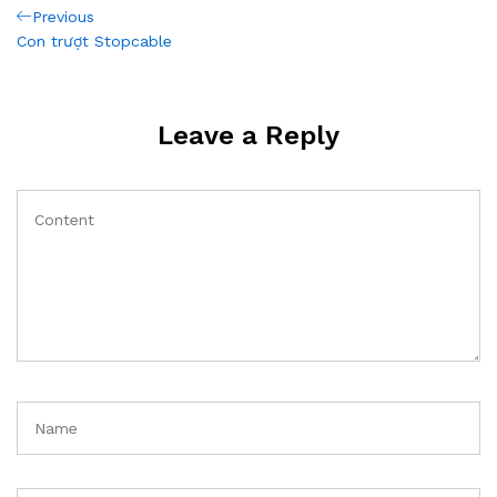
Post
Previous
Previous
Post
Con trượt Stopcable
navigation
Leave a Reply